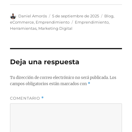
A
P
C
Daniel Amorós
5 de septiembre de 2025
Blog
,
u
u
a
E
eCommerce
,
Emprendimiento
Emprendimiento
,
t
b
t
t
Herramientas
,
Marketing Digital
o
l
e
i
r
i
g
q
c
o
u
a
r
e
d
í
t
Deja una respuesta
o
a
a
e
s
s
l
Tu dirección de correo electrónico no será publicada.
Los
campos obligatorios están marcados con
*
COMENTARIO
*