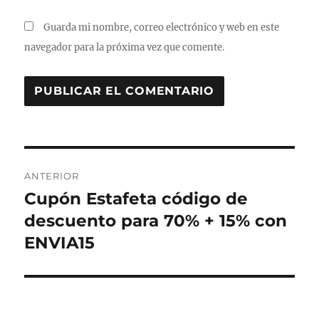
Guarda mi nombre, correo electrónico y web en este
navegador para la próxima vez que comente.
N
ANTERIOR
a
Cupón Estafeta código de
E
n
descuento para 70% + 15% con
v
t
ENVIA15
e
r
a
g
d
a
a