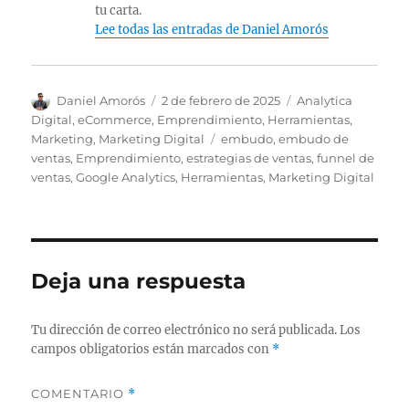
tu carta.
Lee todas las entradas de Daniel Amorós
A
P
C
Daniel Amorós
2 de febrero de 2025
Analytica
u
u
a
Digital
,
eCommerce
,
Emprendimiento
,
Herramientas
,
t
b
t
E
Marketing
,
Marketing Digital
embudo
,
embudo de
o
l
e
t
ventas
,
Emprendimiento
,
estrategias de ventas
,
funnel de
r
i
g
i
ventas
,
Google Analytics
,
Herramientas
,
Marketing Digital
c
o
q
a
r
u
d
í
e
o
a
t
e
s
a
Deja una respuesta
l
s
Tu dirección de correo electrónico no será publicada.
Los
campos obligatorios están marcados con
*
COMENTARIO
*