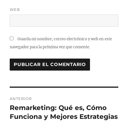
WEB
Guarda mi nombre, correo electrónico y web en este
navegador para la próxima vez que comente.
N
ANTERIOR
a
Remarketing: Qué es, Cómo
E
n
Funciona y Mejores Estrategias
v
t