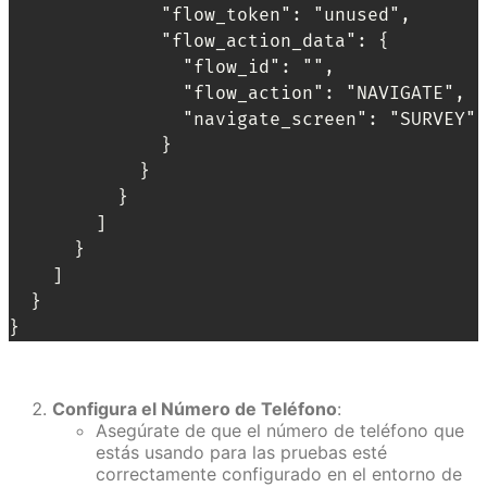
              "flow_token": "unused", 

              "flow_action_data": {

                "flow_id": "", 

                "flow_action": "NAVIGATE",

                "navigate_screen": "SURVEY"

              }

            }

          }

        ]

      }

    ]

  }

}
Configura el Número de Teléfono
:
Asegúrate de que el número de teléfono que
estás usando para las pruebas esté
correctamente configurado en el entorno de