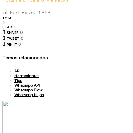
Invítame un café ☕ vía PayPal
Post Views:
3.969
TOTAL
0
SHARES
0
SHARE
0
TWEET
0
PIN IT
Temas relacionados
API
Herramientas
Tips
Whatsapp API
Whatsapp Flow
Whatsapp flujos