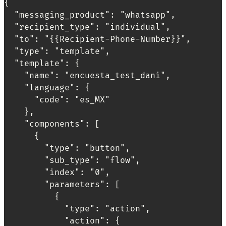
{

  "messaging_product": "whatsapp",

  "recipient_type": "individual",

  "to": "{{Recipient-Phone-Number}}", 

  "type": "template",

  "template": {

    "name": "encuesta_test_dani", 

    "language": {

      "code": "es_MX"

    },

    "components": [

      {

        "type": "button",

        "sub_type": "flow",

        "index": "0",

        "parameters": [

          {

            "type": "action",

            "action": {
