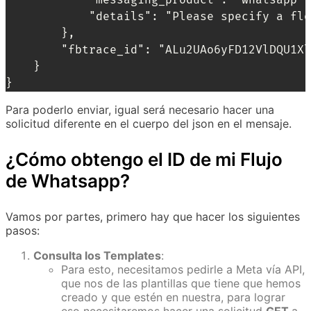
			"details": "Please specify a flow button component within template['components']"

		},

		"fbtrace_id": "ALu2UAo6yFD12VlDQU1XloN"

	}

}
Para poderlo enviar, igual será necesario hacer una
solicitud diferente en el cuerpo del json en el mensaje.
¿Cómo obtengo el ID de mi Flujo
de Whatsapp?
Vamos por partes, primero hay que hacer los siguientes
pasos:
Consulta los Templates
:
Para esto, necesitamos pedirle a Meta vía API,
que nos de las plantillas que tiene que hemos
creado y que estén en nuestra, para lograr
eso necesitaremos hacer una solicitud
GET
a