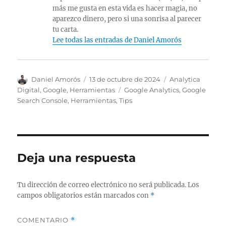
más me gusta en esta vida es hacer magia, no
aparezco dinero, pero si una sonrisa al parecer
tu carta.
Lee todas las entradas de Daniel Amorós
A
P
C
Daniel Amorós
13 de octubre de 2024
Analytica
u
u
a
E
Digital
,
Google
,
Herramientas
Google Analytics
,
Google
t
b
t
t
Search Console
,
Herramientas
,
Tips
o
l
e
i
r
i
g
q
c
o
u
a
r
e
d
í
t
Deja una respuesta
o
a
a
e
s
s
l
Tu dirección de correo electrónico no será publicada.
Los
campos obligatorios están marcados con
*
COMENTARIO
*