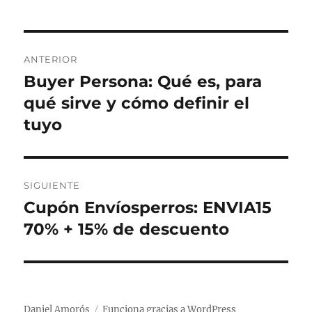
N
ANTERIOR
a
Buyer Persona: Qué es, para
E
n
qué sirve y cómo definir el
v
t
tuyo
e
r
a
g
d
SIGUIENTE
a
a
Cupón Envíosperros: ENVIA15
E
a
c
n
70% + 15% de descuento
n
t
i
t
r
e
ó
a
r
d
n
Daniel Amorós
Funciona gracias a WordPress