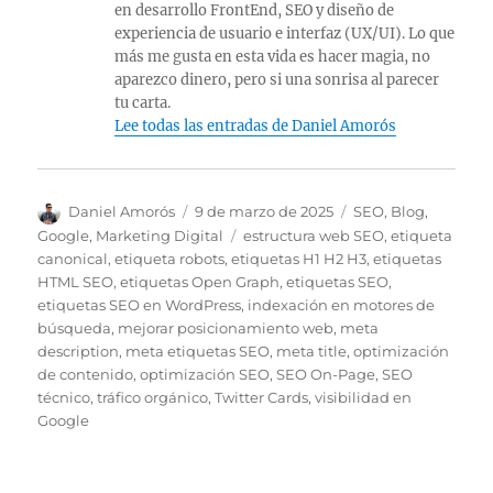
en desarrollo FrontEnd, SEO y diseño de
experiencia de usuario e interfaz (UX/UI). Lo que
más me gusta en esta vida es hacer magia, no
aparezco dinero, pero si una sonrisa al parecer
tu carta.
Lee todas las entradas de Daniel Amorós
A
P
C
Daniel Amorós
9 de marzo de 2025
SEO
,
Blog
,
u
u
a
E
Google
,
Marketing Digital
estructura web SEO
,
etiqueta
t
b
t
t
canonical
,
etiqueta robots
,
etiquetas H1 H2 H3
,
etiquetas
o
l
e
i
HTML SEO
,
etiquetas Open Graph
,
etiquetas SEO
,
r
i
g
q
etiquetas SEO en WordPress
,
indexación en motores de
c
o
u
búsqueda
,
mejorar posicionamiento web
,
meta
a
r
e
description
,
meta etiquetas SEO
,
meta title
,
optimización
d
í
t
de contenido
,
optimización SEO
,
SEO On-Page
,
SEO
o
a
a
técnico
,
tráfico orgánico
,
Twitter Cards
,
visibilidad en
e
s
s
Google
l